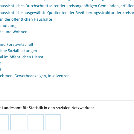
aussichtliches Durchschnittsalter der kreisangehörigen Gemeinden, erfüll
aussichtliche ausgewählte Quotienten der Bevölkerungsstruktur der kreis
en der öffentlichen Haushalte
nnutzung
de und Wohnen
und Forstwirtschaft
iche Sozialleistungen
al im öffentlichen Dienst
n
t
ehmen, Gewerbeanzeigen, Insolvenzen
s
 Landesamt für Statistik in den sozialen Netzwerken: