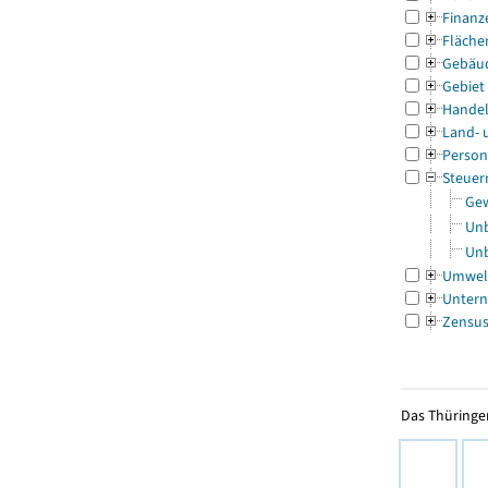
Finanz
Fläche
Gebäu
Gebiet
Handel
Land- 
Person
Steuer
Gew
Unb
Unb
Umwel
Untern
Zensu
Das Thüringer