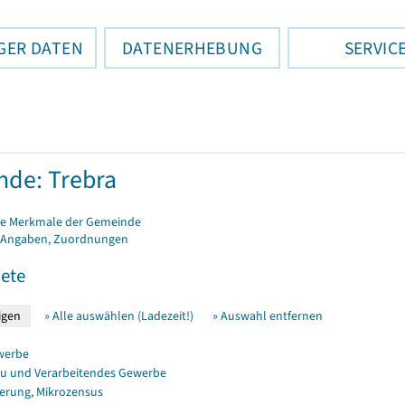
GER DATEN
DATENERHEBUNG
SERVIC
de: Trebra
e Merkmale der Gemeinde
 Angaben, Zuordnungen
ete
» Alle auswählen (Ladezeit!)
» Auswahl entfernen
werbe
u und Verarbeitendes Gewerbe
erung, Mikrozensus