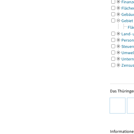
Finanz
Fläche
Gebäu
Gebiet
Flä
Land- 
Person
Steuer
Umwel
Untern
Zensu
Das Thüringer
Informationen