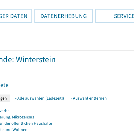
GER DATEN
DATENERHEBUNG
SERVIC
de: Winterstein
ete
» Alle auswählen (Ladezeit!)
» Auswahl entfernen
werbe
erung, Mikrozensus
en der öffentlichen Haushalte
de und Wohnen