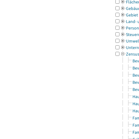
Fläche
Gebäu
Gebiet
Land- 
Person
Steuer
Umwel
Untern
Zensu
Bev
Bev
Bev
Bev
Bev
Hau
Hau
Hau
Fam
Fam
Fam