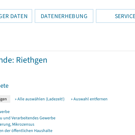
GER DATEN
DATENERHEBUNG
SERVIC
de: Riethgen
ete
» Alle auswählen (Ladezeit!)
» Auswahl entfernen
werbe
u und Verarbeitendes Gewerbe
erung, Mikrozensus
en der öffentlichen Haushalte