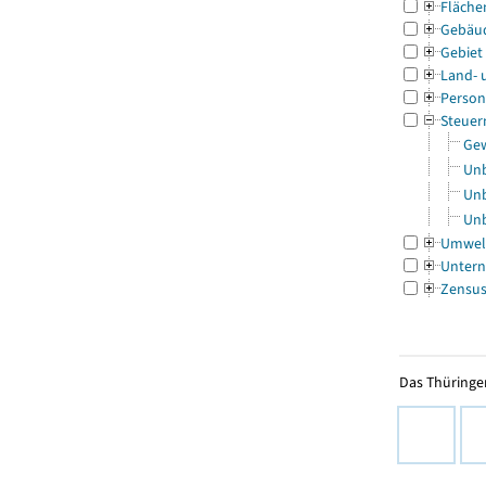
Fläche
Gebäu
Gebiet
Land- 
Person
Steuer
Gew
Unb
Unb
Unb
Umwel
Untern
Zensu
Das Thüringer