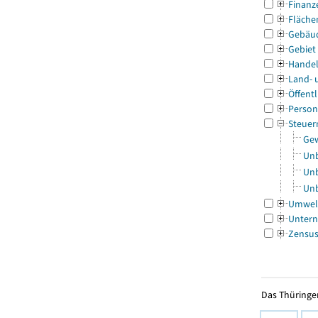
Finanz
Fläche
Gebäu
Gebiet
Handel
Land- 
Öffentl
Person
Steuer
Gew
Unb
Unb
Unb
Umwel
Untern
Zensu
Das Thüringer