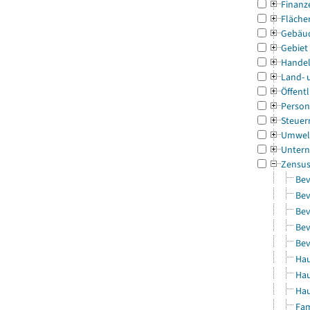
Finanz
Fläche
Gebäu
Gebiet
Handel
Land- 
Öffentl
Person
Steuer
Umwel
Untern
Zensu
Bev
Bev
Bev
Bev
Bev
Hau
Hau
Hau
Fam