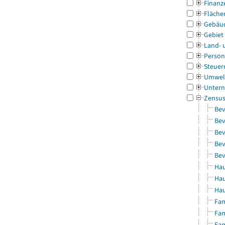
Finanz
Fläche
Gebäu
Gebiet
Land- 
Person
Steuer
Umwel
Untern
Zensu
Bev
Bev
Bev
Bev
Bev
Hau
Hau
Hau
Fam
Fam
Fam