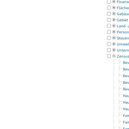
Finanz
Fläche
Gebäu
Gebiet
Land- 
Person
Steuer
Umwel
Untern
Zensu
Bev
Bev
Bev
Bev
Bev
Hau
Hau
Hau
Fam
Fam
Fam