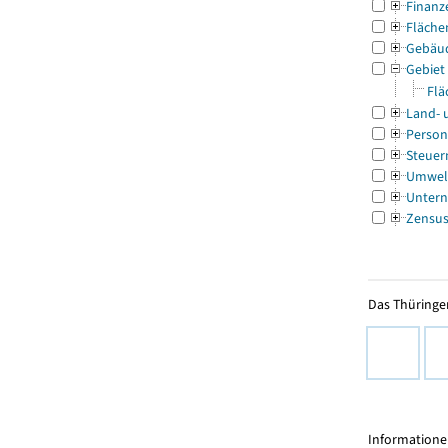
Finanz
Fläche
Gebäu
Gebiet
Flä
Land- 
Person
Steuer
Umwel
Untern
Zensu
Das Thüringer
Informationen