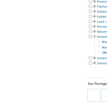
Finanz
Fläche
Gebäu
Gebiet
Land- 
Person
Steuer
Umwel
Was
Was
Öff
Untern
Zensu
Das Thüringer