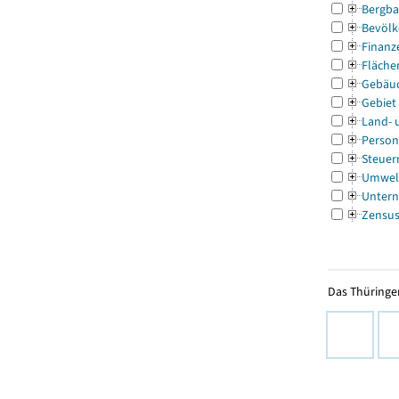
Bergba
Bevölk
Finanz
Fläche
Gebäu
Gebiet
Land- 
Person
Steuer
Umwel
Untern
Zensu
Das Thüringer