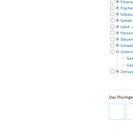
Finanz
Fläche
Gebäu
Gebiet
Land- 
Person
Steuer
Umwel
Untern
Ge
Ge
Zensu
Das Thüringer