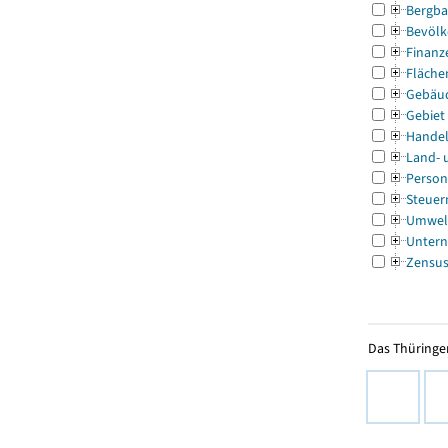
Bergba
Bevölk
Finanz
Fläche
Gebäu
Gebiet
Handel
Land- 
Person
Steuer
Umwel
Untern
Zensu
Das Thüringer