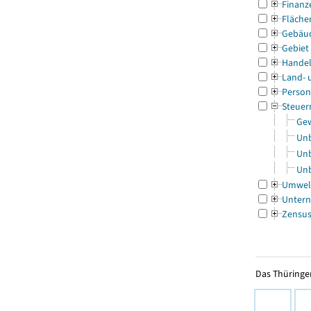
Finanz
Fläche
Gebäu
Gebiet
Handel
Land- 
Person
Steuer
Gew
Unb
Unb
Unb
Umwel
Untern
Zensu
Das Thüringer