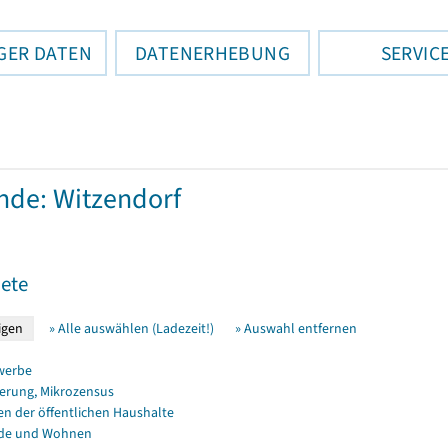
GER DATEN
DATENERHEBUNG
SERVIC
de: Witzendorf
ete
» Alle auswählen (Ladezeit!)
» Auswahl entfernen
werbe
erung, Mikrozensus
en der öffentlichen Haushalte
de und Wohnen