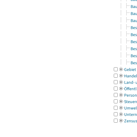
Bau
Bau
Bau
Bes
Bes
Bes
Bes
Bes
Bes
Gebiet
Handel
Land- 
Öffentl
Person
Steuer
Umwel
Untern
Zensu