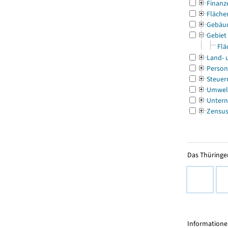
Finanz
Fläche
Gebäu
Gebiet
Flä
Land- 
Person
Steuer
Umwel
Untern
Zensu
Das Thüringer
Informationen