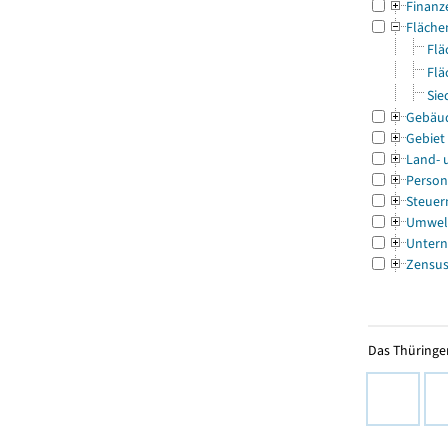
Finanz
Fläche
Flä
Flä
Sie
Gebäu
Gebiet
Land- 
Person
Steuer
Umwel
Untern
Zensu
Das Thüringer