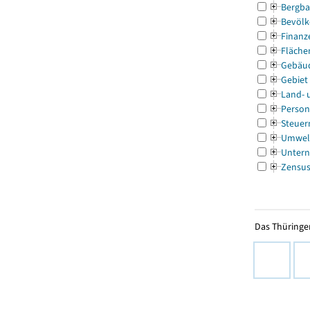
Bergba
Bevölk
Finanz
Fläche
Gebäu
Gebiet
Land- 
Person
Steuer
Umwel
Untern
Zensu
Das Thüringer