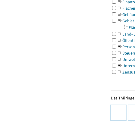
Finanz
Fläche
Gebäu
Gebiet
Flä
Land- 
Öffentl
Person
Steuer
Umwel
Untern
Zensu
Das Thüringer