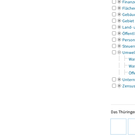
Finanz
Fläche
Gebäu
Gebiet
Land- 
Öffentl
Person
Steuer
Umwel
Was
Was
Öff
Untern
Zensu
Das Thüringer