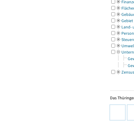
Finanz
Fläche
Gebäu
Gebiet
Land- 
Person
Steuer
Umwel
Untern
Ge
Ge
Zensu
Das Thüringer