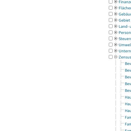
Finanz
Fläche
Gebäu
Gebiet
Land- 
Person
Steuer
Umwel
Untern
Zensu
Bev
Bev
Bev
Bev
Bev
Hau
Hau
Hau
Fam
Fam
Fam