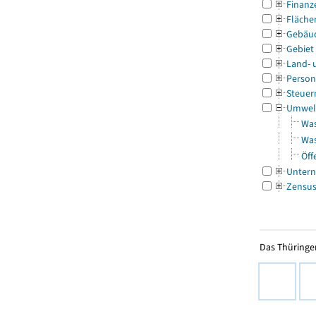
Finanz
Fläche
Gebäu
Gebiet
Land- 
Person
Steuer
Umwel
Was
Was
Öff
Untern
Zensu
Das Thüringer