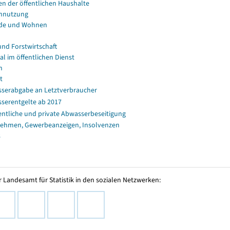
en der öffentlichen Haushalte
nnutzung
de und Wohnen
und Forstwirtschaft
al im öffentlichen Dienst
n
t
serabgabe an Letztverbraucher
serentgelte ab 2017
entliche und private Abwasserbeseitigung
ehmen, Gewerbeanzeigen, Insolvenzen
s
 Landesamt für Statistik in den sozialen Netzwerken: