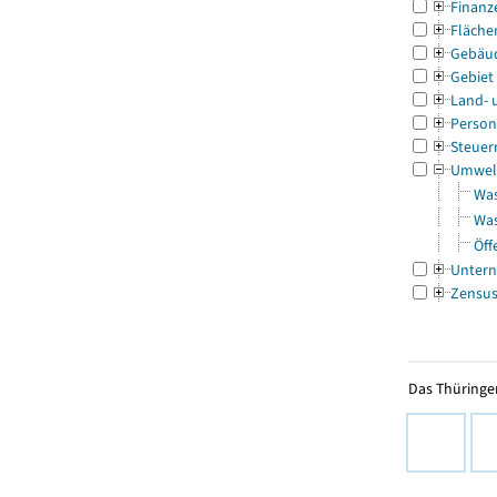
Finanz
Fläche
Gebäu
Gebiet
Land- 
Person
Steuer
Umwel
Was
Was
Öff
Untern
Zensu
Das Thüringer