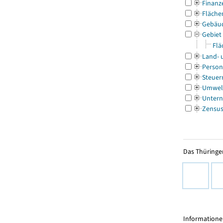
Finanz
Fläche
Gebäu
Gebiet
Flä
Land- 
Person
Steuer
Umwel
Untern
Zensu
Das Thüringer
Informationen