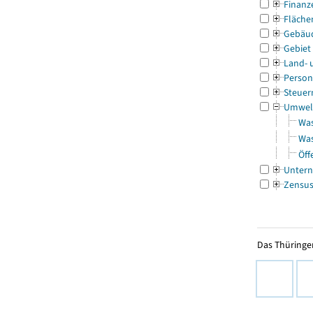
Finanz
Fläche
Gebäu
Gebiet
Land- 
Person
Steuer
Umwel
Was
Was
Öff
Untern
Zensu
Das Thüringer