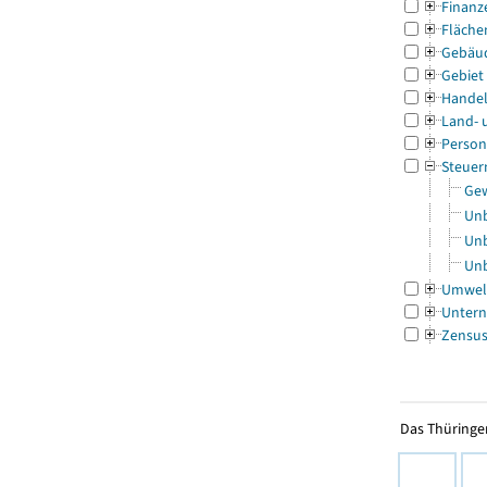
Finanz
Fläche
Gebäu
Gebiet
Handel
Land- 
Person
Steuer
Gew
Unb
Unb
Unb
Umwel
Untern
Zensu
Das Thüringer