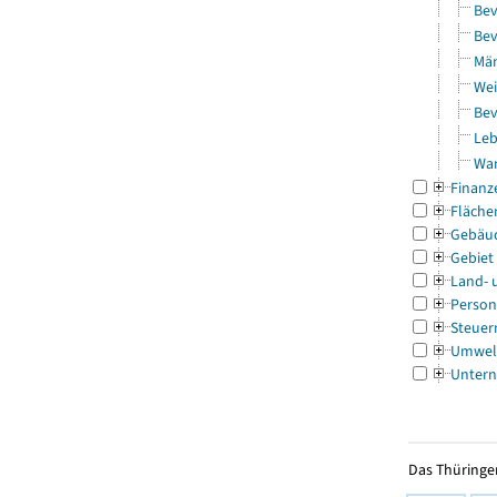
Bev
Bev
Män
Wei
Bev
Leb
Wa
Finanz
Fläche
Gebäu
Gebiet
Land- 
Person
Steuer
Umwel
Untern
Das Thüringer