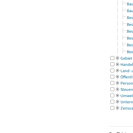
Bau
Bau
Bes
Bes
Bes
Bes
Bes
Bes
Gebiet
Handel
Land- 
Öffentl
Person
Steuer
Umwel
Untern
Zensu