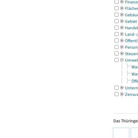
Finanz
Fläche
Gebäu
Gebiet
Handel
Land- 
Öffentl
Person
Steuer
Umwel
Was
Was
Öff
Untern
Zensu
Das Thüringer