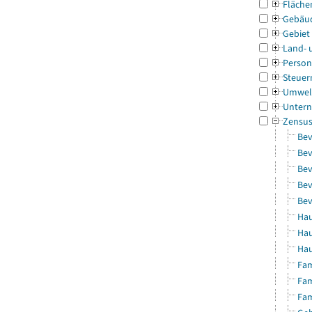
Fläche
Gebäu
Gebiet
Land- 
Person
Steuer
Umwel
Untern
Zensu
Bev
Bev
Bev
Bev
Bev
Hau
Hau
Hau
Fam
Fam
Fam