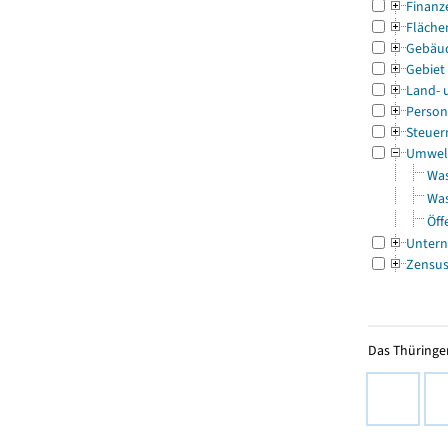
Finanz
Fläche
Gebäu
Gebiet
Land- 
Person
Steuer
Umwel
Was
Was
Öff
Untern
Zensu
Das Thüringer