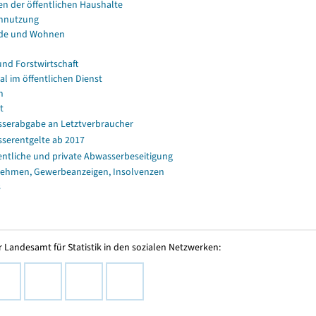
en der öffentlichen Haushalte
nnutzung
de und Wohnen
und Forstwirtschaft
al im öffentlichen Dienst
n
t
serabgabe an Letztverbraucher
serentgelte ab 2017
entliche und private Abwasserbeseitigung
ehmen, Gewerbeanzeigen, Insolvenzen
s
 Landesamt für Statistik in den sozialen Netzwerken: