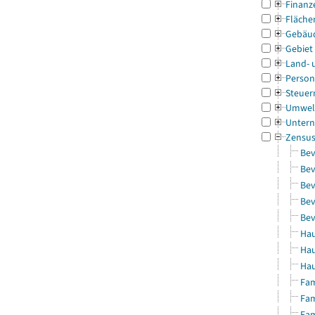
Finanz
Fläche
Gebäu
Gebiet
Land- 
Person
Steuer
Umwel
Untern
Zensu
Bev
Bev
Bev
Bev
Bev
Hau
Hau
Hau
Fam
Fam
Fam