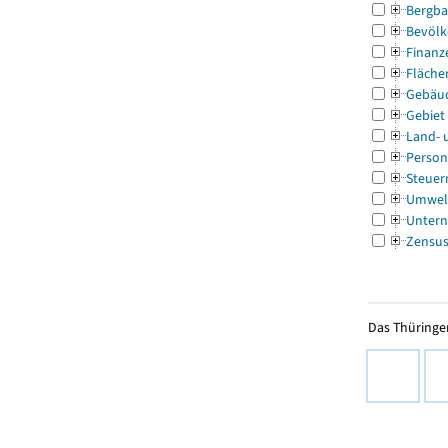
Bergba
Bevölk
Finanz
Fläche
Gebäu
Gebiet
Land- 
Person
Steuer
Umwel
Untern
Zensu
Das Thüringer