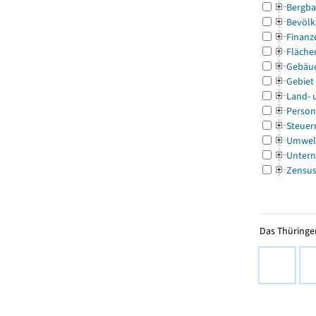
Bergba
Bevölk
Finanz
Fläche
Gebäu
Gebiet
Land- 
Person
Steuer
Umwel
Untern
Zensu
Das Thüringer