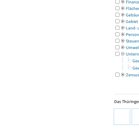
Finanz
Fläche
Gebäu
Gebiet
Land- 
Person
Steuer
Umwel
Untern
Ge
Ge
Zensu
Das Thüringer