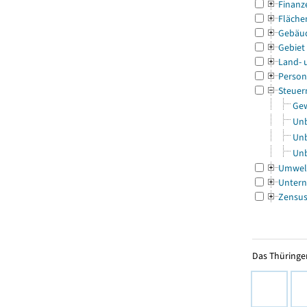
Finanz
Fläche
Gebäu
Gebiet
Land- 
Person
Steuer
Gew
Unb
Unb
Unb
Umwel
Untern
Zensu
Das Thüringer