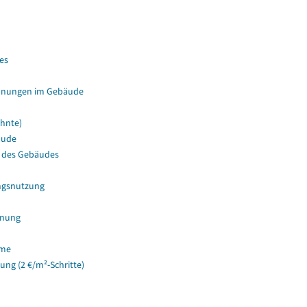
es
hnungen im Gebäude
hnte)
äude
 des Gebäudes
ngsnutzung
hnung
ume
g (2 €/m²-Schritte)