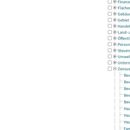
Finanz
Fläche
Gebäu
Gebiet
Handel
Land- 
Öffentl
Person
Steuer
Umwel
Untern
Zensu
Bev
Bev
Bev
Bev
Bev
Hau
Hau
Hau
Fam