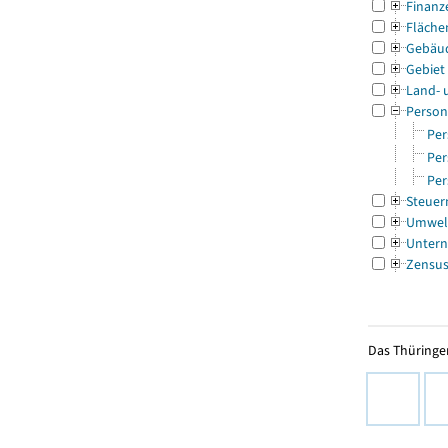
Finanz
Fläche
Gebäu
Gebiet
Land- 
Person
Per
Per
Per
Steuer
Umwel
Untern
Zensu
Das Thüringer