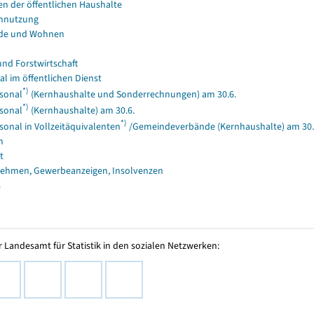
en der öffentlichen Haushalte
nnutzung
de und Wohnen
und Forstwirtschaft
al im öffentlichen Dienst
*)
sonal
(Kernhaushalte und Sonderrechnungen) am 30.6.
*)
sonal
(Kernhaushalte) am 30.6.
*)
sonal in Vollzeitäquivalenten
/Gemeindeverbände (Kernhaushalte) am 30.
n
t
ehmen, Gewerbeanzeigen, Insolvenzen
s
 Landesamt für Statistik in den sozialen Netzwerken: