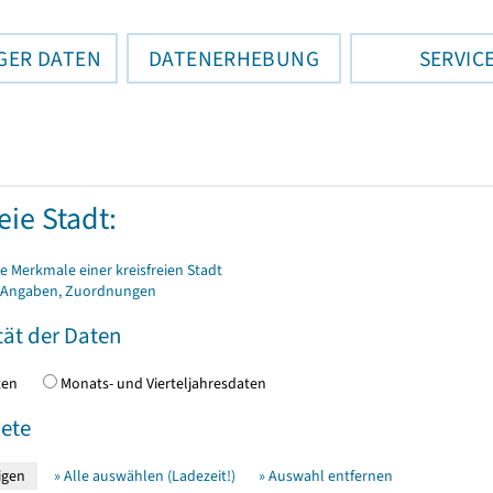
GER DATEN
DATENERHEBUNG
SERVIC
eie Stadt:
 Merkmale einer kreisfreien Stadt
 Angaben, Zuordnungen
tät der Daten
daten
Monats- und Vierteljahresdaten
ete
» Alle auswählen (Ladezeit!)
» Auswahl entfernen