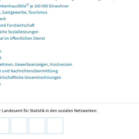
1)
nkenhausfälle
je 100 000 Einwohner
, Gastgewerbe, Tourismus
erk
und Forstwirtschaft
iche Sozialleistungen
al im öffentlichen Dienst
n
t
ehmen, Gewerbeanzeigen, Insolvenzen
r und Nachrichtenübermittlung
irtschaftliche Gesamtrechnungen
n
 Landesamt für Statistik in den sozialen Netzwerken: