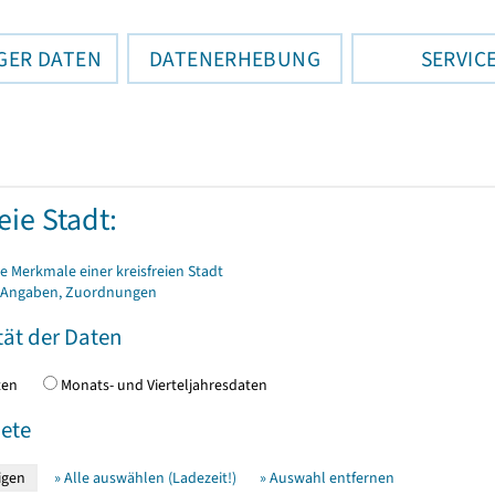
GER DATEN
DATENERHEBUNG
SERVIC
eie Stadt:
 Merkmale einer kreisfreien Stadt
 Angaben, Zuordnungen
tät der Daten
daten
Monats- und Vierteljahresdaten
ete
» Alle auswählen (Ladezeit!)
» Auswahl entfernen