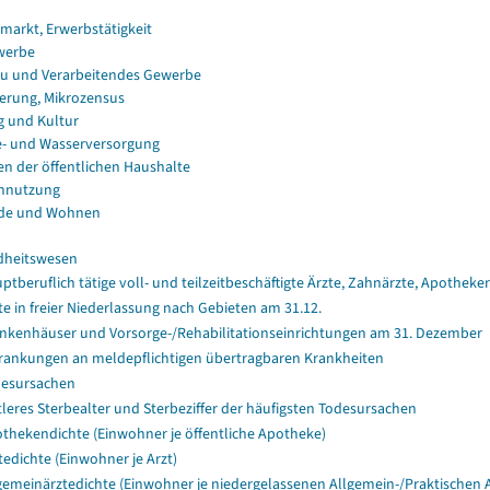
smarkt, Erwerbstätigkeit
werbe
u und Verarbeitendes Gewerbe
erung, Mikrozensus
g und Kultur
e- und Wasserversorgung
en der öffentlichen Haushalte
nnutzung
de und Wohnen
dheitswesen
ptberuflich tätige voll- und teilzeitbeschäftigte Ärzte, Zahnärzte, Apothe
te in freier Niederlassung nach Gebieten am 31.12.
nkenhäuser und Vorsorge-/Rehabilitationseinrichtungen am 31. Dezember
rankungen an meldepflichtigen übertragbaren Krankheiten
esursachen
tleres Sterbealter und Sterbeziffer der häufigsten Todesursachen
thekendichte (Einwohner je öffentliche Apotheke)
tedichte (Einwohner je Arzt)
gemeinärztedichte (Einwohner je niedergelassenen Allgemein-/Praktischen A