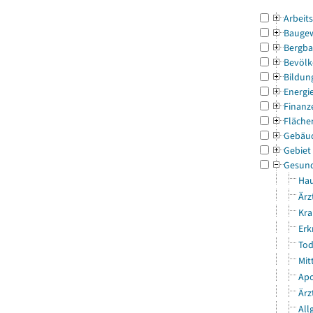
Arbeit
Bauge
Bergba
Bevölk
Bildun
Energi
Finanz
Fläche
Gebäu
Gebiet
Gesun
Hau
Ärz
Kra
Erk
Tod
Mit
Apo
Ärz
All