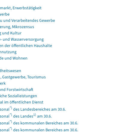
smarkt, Erwerbstätigkeit
werbe
u und Verarbeitendes Gewerbe
erung, Mikrozensus
g und Kultur
e- und Wasserversorgung
en der öffentlichen Haushalte
nnutzung
de und Wohnen
dheitswesen
, Gastgewerbe, Tourismus
erk
und Forstwirtschaft
iche Sozialleistungen
al im öffentlichen Dienst
*)
sonal
des Landesbereiches am 30.6.
*)
1)
sonal
des Landes
am 30.6.
*)
sonal
des kommunalen Bereiches am 30.6.
*)
sonal
des kommunalen Bereiches am 30.6.