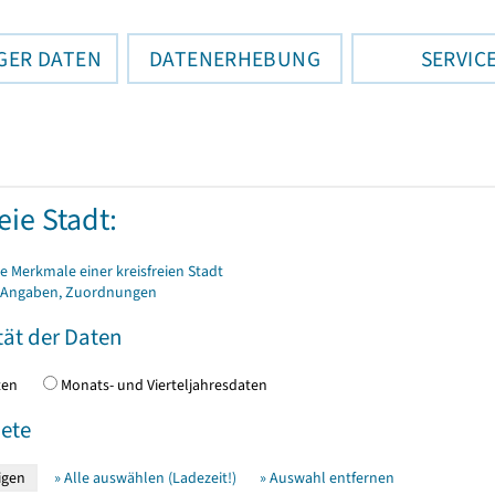
GER DATEN
DATENERHEBUNG
SERVIC
eie Stadt:
 Merkmale einer kreisfreien Stadt
 Angaben, Zuordnungen
tät der Daten
daten
Monats- und Vierteljahresdaten
ete
» Alle auswählen (Ladezeit!)
» Auswahl entfernen