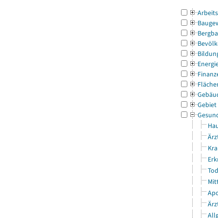
Arbeit
Bauge
Bergba
Bevölk
Bildun
Energi
Finanz
Fläche
Gebäu
Gebiet
Gesun
Hau
Ärz
Kra
Erk
Tod
Mit
Apo
Ärz
All