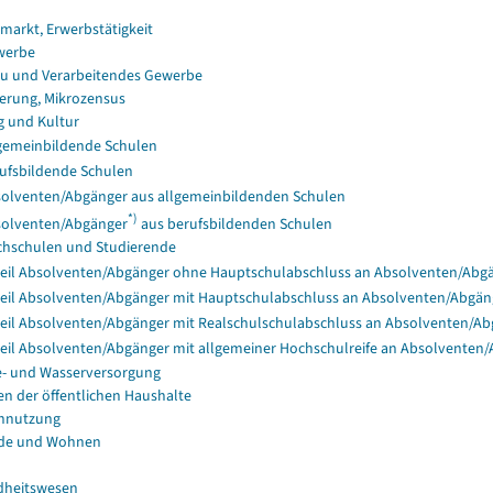
smarkt, Erwerbstätigkeit
werbe
u und Verarbeitendes Gewerbe
erung, Mikrozensus
g und Kultur
gemeinbildende Schulen
ufsbildende Schulen
olventen/Abgänger aus allgemeinbildenden Schulen
*)
olventen/Abgänger
aus berufsbildenden Schulen
hschulen und Studierende
eil Absolventen/Abgänger ohne Hauptschulabschluss an Absolventen/Abgä
eil Absolventen/Abgänger mit Hauptschulabschluss an Absolventen/Abgän
eil Absolventen/Abgänger mit Realschulschulabschluss an Absolventen/A
eil Absolventen/Abgänger mit allgemeiner Hochschulreife an Absolventen
e- und Wasserversorgung
en der öffentlichen Haushalte
nnutzung
de und Wohnen
dheitswesen