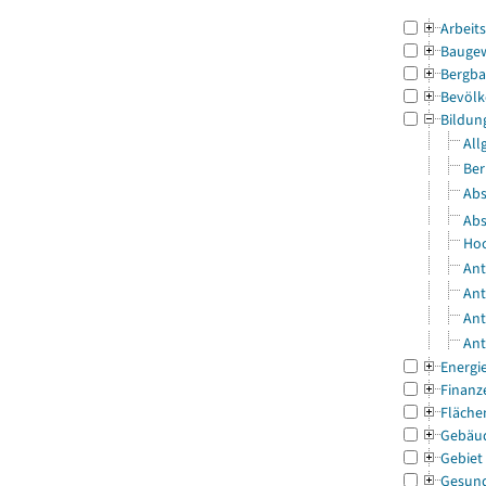
Arbeit
Bauge
Bergba
Bevölk
Bildun
All
Ber
Abs
Abs
Hoc
Ant
Ant
Ant
Ant
Energi
Finanz
Fläche
Gebäu
Gebiet
Gesun