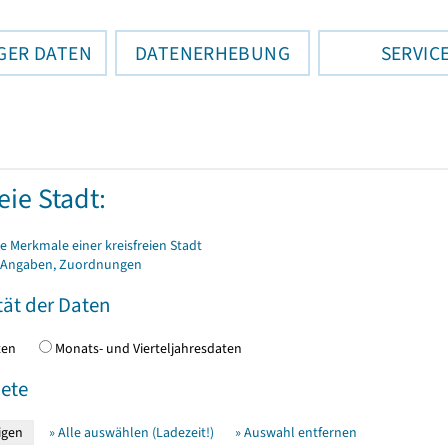
GER DATEN
DATENERHEBUNG
SERVIC
eie Stadt:
 Merkmale einer kreisfreien Stadt
 Angaben, Zuordnungen
tät der Daten
daten
Monats- und Vierteljahresdaten
ete
» Alle auswählen (Ladezeit!)
» Auswahl entfernen