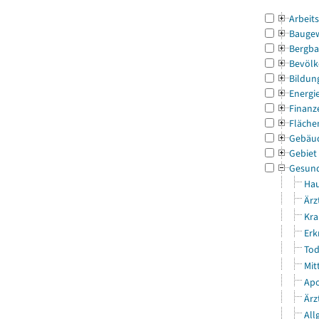
Arbeit
Bauge
Bergba
Bevölk
Bildun
Energi
Finanz
Fläche
Gebäu
Gebiet
Gesun
Hau
Ärz
Kra
Erk
Tod
Mit
Apo
Ärz
All