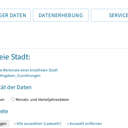
GER DATEN
DATENERHEBUNG
SERVIC
eie Stadt:
 Merkmale einer kreisfreien Stadt
 Angaben, Zuordnungen
tät der Daten
daten
Monats- und Vierteljahresdaten
ete
» Alle auswählen (Ladezeit!)
» Auswahl entfernen