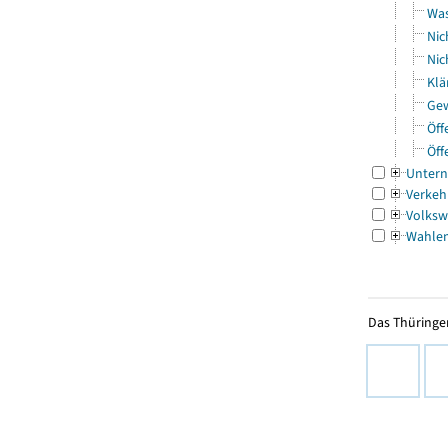
Was
Nic
Nic
Klä
Gew
Öff
Öff
Untern
Verkeh
Volksw
Wahle
Das Thüringer