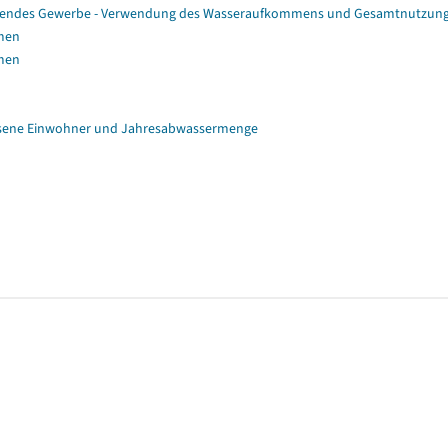
eitendes Gewerbe - Verwendung des Wasseraufkommens und Gesamtnutzun
mmen
mmen
ssene Einwohner und Jahresabwassermenge