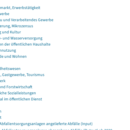
smarkt, Erwerbstätigkeit
werbe
u und Verarbeitendes Gewerbe
erung, Mikrozensus
g und Kultur
e- und Wasserversorgung
en der öffentlichen Haushalte
nnutzung
de und Wohnen
dheitswesen
, Gastgewerbe, Tourismus
erk
und Forstwirtschaft
iche Sozialleistungen
al im öffentlichen Dienst
n
t
Abfallentsorgungsanlagen angelieferte Abfälle (Input)