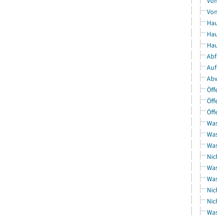
Von
Von
Hau
Hau
Hau
Abf
Auf
Abw
Öff
Öff
Öff
Was
Was
Was
Nic
Was
Was
Nic
Nic
Was