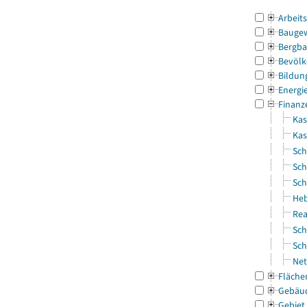
Arbeit
Bauge
Bergba
Bevölk
Bildun
Energi
Finanz
Kas
Ka
Sch
Sch
Sch
Heb
Rea
Sch
Sch
Net
Fläche
Gebäu
Gebiet